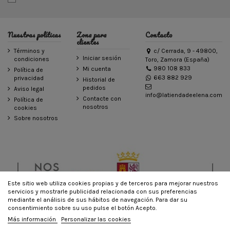
Nuestras políticas
Zona para
Contacto
clientes
Términos y
c/ Cerrada, 9 - 49800,
Iniciar sesión
condiciones
Toro, Zamora (España)
980 108 833
Mi cuenta
Política de
663 882 929
privacidad
Historial de
pedidos
Aviso legal
info@latiendadeelena.com
Contacte con
Política de
nosotros
cookies
Sobre nosotros
Este sitio web utiliza cookies propias y de terceros para mejorar nuestros
servicios y mostrarle publicidad relacionada con sus preferencias
mediante el análisis de sus hábitos de navegación. Para dar su
consentimiento sobre su uso pulse el botón Acepto.
© LA TIENDA DE ELENA - Todos los derechos reservados - Powered by
Más información
Personalizar las cookies
bytefactory