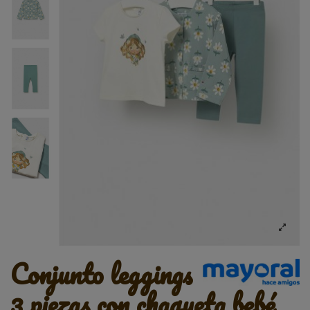
conjunto leggings
3 piezas con chaqueta bebé