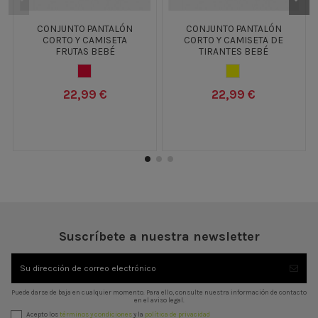
CONJUNTO PANTALÓN
CONJUNTO PANTALÓN
CORTO Y CAMISETA
CORTO Y CAMISETA DE
FRUTAS BEBÉ
TIRANTES BEBÉ
ROSA FUCSIA
AMARILLO
22,99 €
22,99 €
Suscríbete a nuestra newsletter
Puede darse de baja en cualquier momento. Para ello, consulte nuestra información de contacto
en el aviso legal.
Acepto los
términos y condiciones
y la
política de privacidad