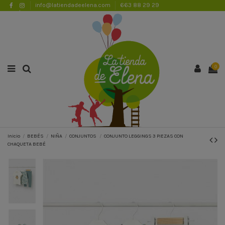
info@latiendadeelena.com
663 88 29 29
ENVÍOS GRATUITOS A PARTIR DE 50€
Lista de favoritos (
0
)
0
Inicio
BEBÉS
NIÑA
CONJUNTOS
CONJUNTO LEGGINGS 3 PIEZAS CON
CHAQUETA BEBÉ