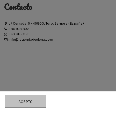
Contacto
c/ Cerrada, 9 - 49800, Toro, Zamora (España)
980 108 833
663 882 929
info@latiendadeelena.com
ACEPTO
actory