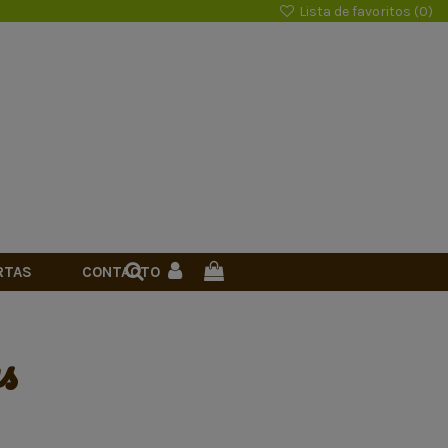
Lista de favoritos (
0
)
RTAS
CONTACTO
as