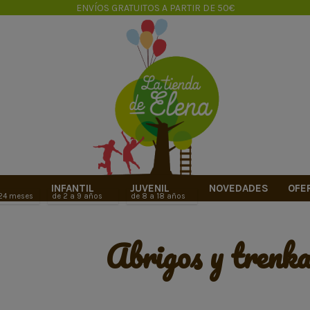
ENVÍOS GRATUITOS A PARTIR DE 50€
INFANTIL
JUVENIL
NOVEDADES
OFE
 24 meses
de 2 a 9 años
de 8 a 18 años
abrigos y trenk