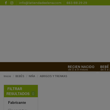
info@latiendadeelena.com
663 88 29 29
RECIEN NACIDO
BEBÉ
de 0 a 9 meses
de 9 a
Inicio
BEBÉS
NIÑA
ABRIGOS Y TRENKAS
FILTRAR
RESULTADOS
Fabricante