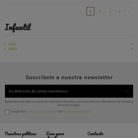
1
2
3
4
infantil
NIÑA
NIÑO
Suscríbete a nuestra newsletter
Puede darse de baja en cualquier momento. Para ello, consulte nuestra información de contacto
en el aviso legal.
Acepto los
términos y condiciones
y la
política de privacidad
Nuestras políticas
Zona para
Contacto
clientes