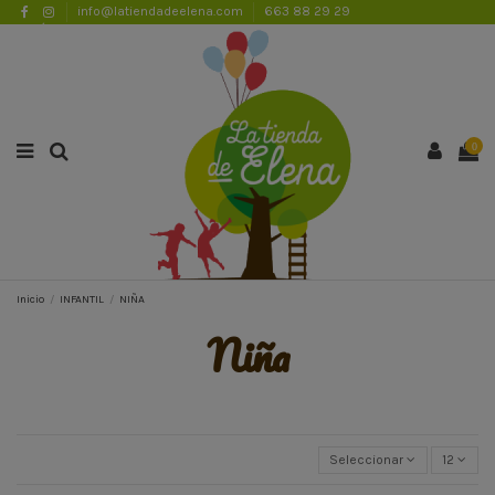
info@latiendadeelena.com
663 88 29 29
ENVÍOS GRATUITOS A PARTIR DE 50€
Lista de favoritos (
0
)
0
Inicio
INFANTIL
NIÑA
niña
Seleccionar
12