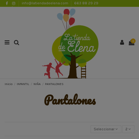
info@latiendadeelena.com
663 88 29 29
ENVÍOS GRATUITOS A PARTIR DE 50€
Lista de favoritos (
0
)
0
Inicio
INFANTIL
NIÑA
PANTALONES
pantalones
Seleccionar
2