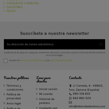
CHAQUETAS Y REBECAS
CALCETINES
POLOS
Suscríbete a nuestra newsletter
Puede darse de baja en cualquier momento. Para ello, consulte nuestra información de contacto
en el aviso legal.
Acepto los
términos y condiciones
y la
política de privacidad
Nuestras políticas
Zona para
Contacto
clientes
Términos y
c/ Cerrada, 9 - 49800,
Iniciar sesión
condiciones
Toro, Zamora (España)
980 108 833
Mi cuenta
Política de
663 882 929
privacidad
Historial de
pedidos
Aviso legal
info@latiendadeelena.com
Contacte con
Política de