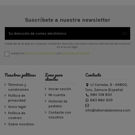
Suscríbete a nuestra newsletter
Puede darse de baja en cualquier momento. Para ello, consulte nuestra información de contacto
en el aviso legal.
Acepto los
términos y condiciones
y la
política de privacidad
Nuestras políticas
Zona para
Contacto
clientes
Términos y
c/ Cerrada, 9 - 49800,
Iniciar sesión
condiciones
Toro, Zamora (España)
980 108 833
Mi cuenta
Política de
663 882 929
privacidad
Historial de
pedidos
Aviso legal
info@latiendadeelena.com
Contacte con
Política de
nosotros
cookies
Sobre nosotros