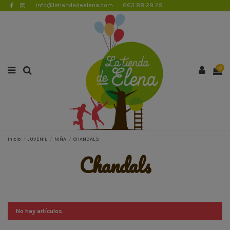
info@latiendadeelena.com
663 88 29 29
ENVÍOS GRATUITOS A PARTIR DE 50€
Lista de favoritos (
0
)
0
Inicio
JUVENIL
NIÑA
CHANDALS
chandals
No hay artículos.