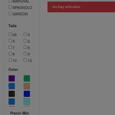
MAYORAL
No hay artículos.
SPAGNOLO
SARDON
Talla
08
3
5
2
7
6
8
9
10
12
14
18M
Color
16
0-1
0M
1-2
3M
2-4
6M
4-6
07
6-9
4
12M
Precio Min.