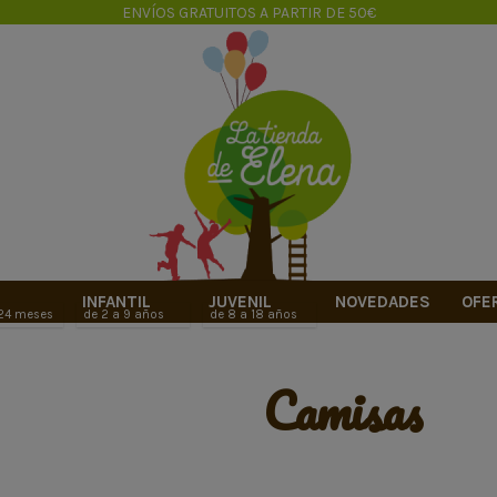
ENVÍOS GRATUITOS A PARTIR DE 50€
INFANTIL
JUVENIL
NOVEDADES
OFE
 24 meses
de 2 a 9 años
de 8 a 18 años
camisas