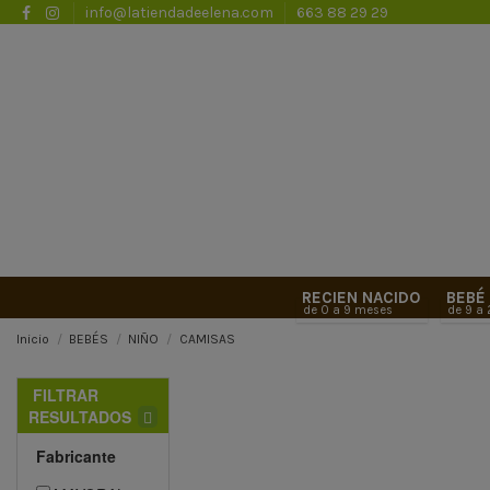
info@latiendadeelena.com
663 88 29 29
RECIEN NACIDO
BEBÉ
de 0 a 9 meses
de 9 a
Inicio
BEBÉS
NIÑO
CAMISAS
FILTRAR
RESULTADOS
Fabricante