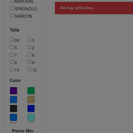
MAYORAL
No hay artículos.
SPAGNOLO
SARDON
Talla
08
3
5
2
7
6
8
9
10
12
14
18M
Color
16
0-1
0M
1-2
3M
2-4
6M
4-6
07
6-9
4
12M
Precio Min.