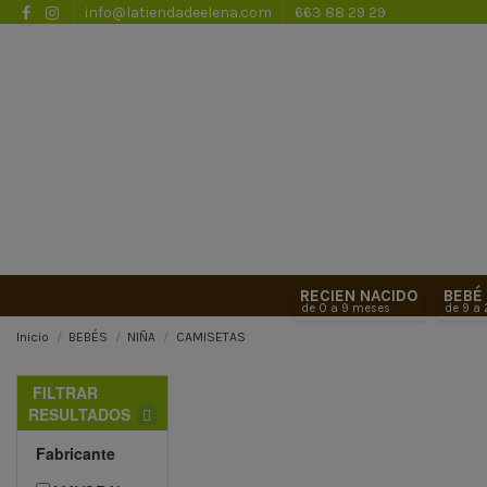
info@latiendadeelena.com
663 88 29 29
RECIEN NACIDO
BEBÉ
de 0 a 9 meses
de 9 a
Inicio
BEBÉS
NIÑA
CAMISETAS
FILTRAR
RESULTADOS
Fabricante