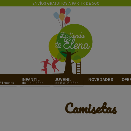
ENVÍOS GRATUITOS A PARTIR DE 50€
INFANTIL
JUVENIL
NOVEDADES
OFE
 24 meses
de 2 a 9 años
de 8 a 18 años
camisetas