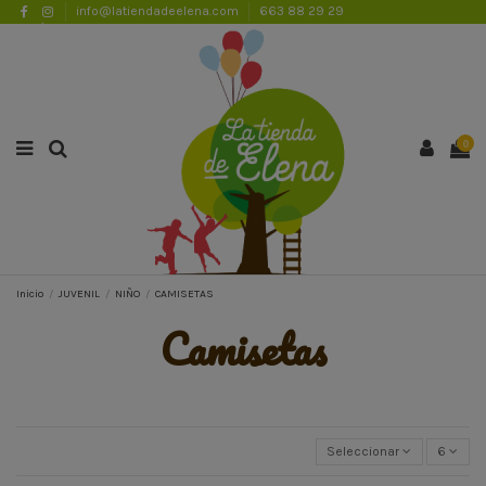
info@latiendadeelena.com
663 88 29 29
ENVÍOS GRATUITOS A PARTIR DE 50€
Lista de favoritos (
0
)
0
Inicio
JUVENIL
NIÑO
CAMISETAS
camisetas
Seleccionar
6