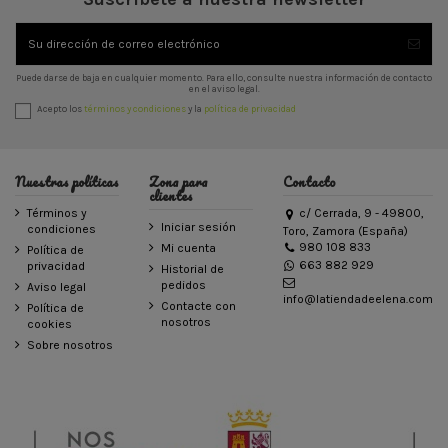
Puede darse de baja en cualquier momento. Para ello, consulte nuestra información de contacto
en el aviso legal.
Acepto los
términos y condiciones
y la
política de privacidad
Nuestras políticas
Zona para
Contacto
clientes
Términos y
c/ Cerrada, 9 - 49800,
Iniciar sesión
condiciones
Toro, Zamora (España)
980 108 833
Mi cuenta
Política de
663 882 929
privacidad
Historial de
pedidos
Aviso legal
info@latiendadeelena.com
Contacte con
Política de
nosotros
cookies
Sobre nosotros