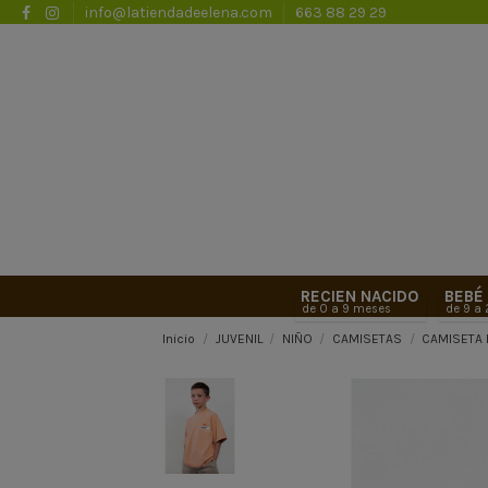
info@latiendadeelena.com
663 88 29 29
RECIEN NACIDO
BEBÉ
de 0 a 9 meses
de 9 a
Inicio
JUVENIL
NIÑO
CAMISETAS
CAMISETA 