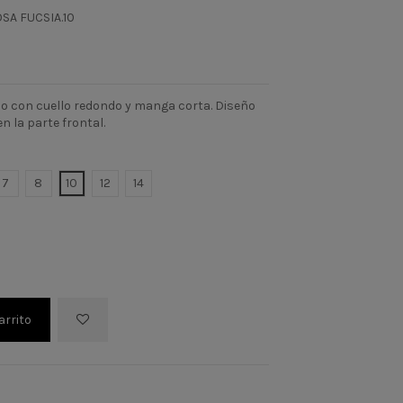
OSA FUCSIA.10
o con cuello redondo y manga corta. Diseño
en la parte frontal.
7
8
10
12
14
arrito