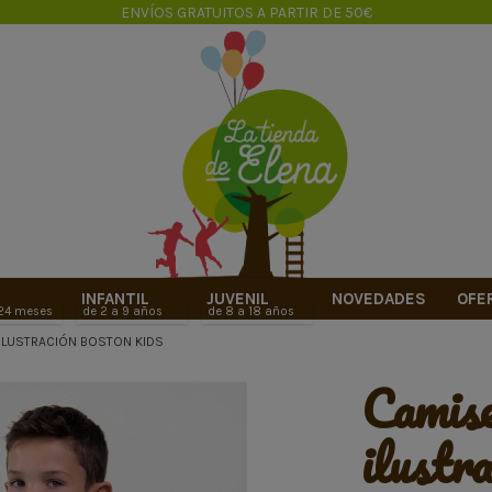
ENVÍOS GRATUITOS A PARTIR DE 50€
INFANTIL
JUVENIL
NOVEDADES
OFE
 24 meses
de 2 a 9 años
de 8 a 18 años
ILUSTRACIÓN BOSTON KIDS
camiseta
ilustra