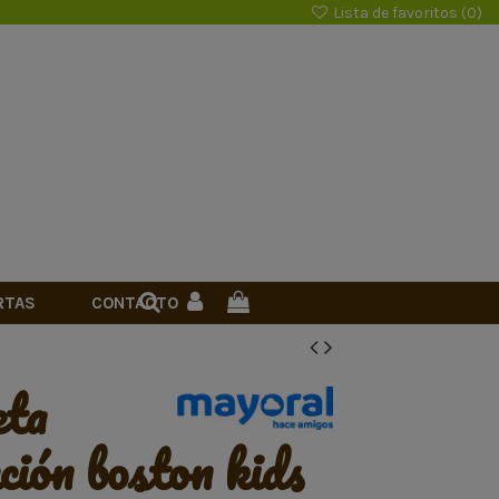
Lista de favoritos (
0
)
RTAS
CONTACTO
ción boston kids