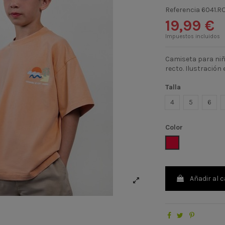
Referencia
6041.R
19,99 €
Impuestos incluidos
Camiseta para niñ
recto. Ilustración 
Talla
4
5
6
Color
ROSA FUCSIA
Añadir al c