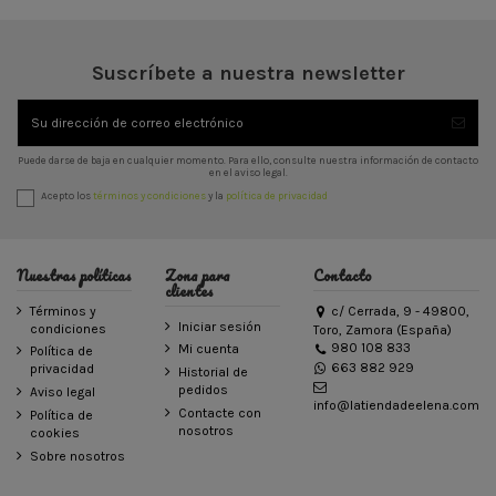
Suscríbete a nuestra newsletter
Puede darse de baja en cualquier momento. Para ello, consulte nuestra información de contacto
en el aviso legal.
Acepto los
términos y condiciones
y la
política de privacidad
Nuestras políticas
Zona para
Contacto
clientes
Términos y
c/ Cerrada, 9 - 49800,
Iniciar sesión
condiciones
Toro, Zamora (España)
980 108 833
Mi cuenta
Política de
663 882 929
privacidad
Historial de
pedidos
Aviso legal
info@latiendadeelena.com
Contacte con
Política de
nosotros
cookies
Sobre nosotros