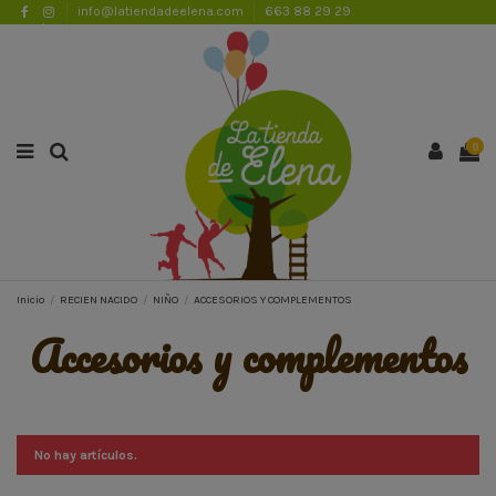
info@latiendadeelena.com
663 88 29 29
ENVÍOS GRATUITOS A PARTIR DE 50€
Lista de favoritos (
0
)
0
Inicio
RECIEN NACIDO
NIÑO
ACCESORIOS Y COMPLEMENTOS
accesorios y complementos
No hay artículos.