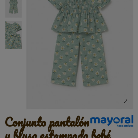
conjunto pantalón
y blusa estampada bebé