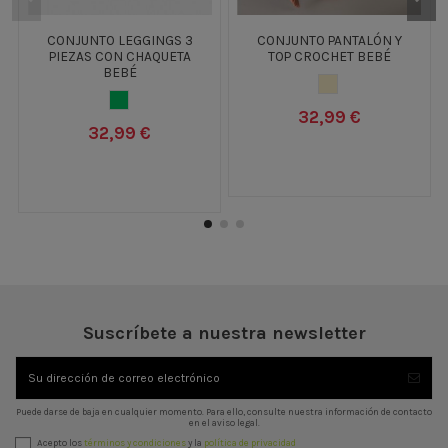
CONJUNTO LEGGINGS 3
CONJUNTO PANTALÓN Y
PIEZAS CON CHAQUETA
TOP CROCHET BEBÉ
BEBÉ
CRUDO
VERDE CLARO
32,99 €
32,99 €
Suscríbete a nuestra newsletter
Puede darse de baja en cualquier momento. Para ello, consulte nuestra información de contacto
en el aviso legal.
Acepto los
términos y condiciones
y la
política de privacidad