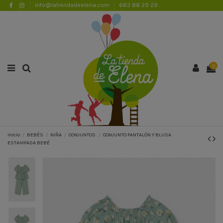
info@latiendadeelena.com
663 88 29 29
ENVÍOS GRATUITOS A PARTIR DE 50€
Lista de favoritos (
0
)
0
Inicio
BEBÉS
NIÑA
CONJUNTOS
CONJUNTO PANTALÓN Y BLUSA
ESTAMPADA BEBÉ