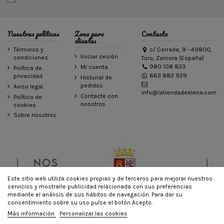
Nuestras políticas
Zona para
Contacto
clientes
Términos y
c/ Cerrada, 9 - 49800,
Iniciar sesión
condiciones
Toro, Zamora (España)
980 108 833
Mi cuenta
Política de
663 882 929
privacidad
Historial de
pedidos
Aviso legal
info@latiendadeelena.com
Contacte con
Política de
nosotros
cookies
Sobre nosotros
Este sitio web utiliza cookies propias y de terceros para mejorar nuestros
servicios y mostrarle publicidad relacionada con sus preferencias
mediante el análisis de sus hábitos de navegación. Para dar su
consentimiento sobre su uso pulse el botón Acepto.
© LA TIENDA DE ELENA - Todos los derechos reservados - Powered by
Más información
Personalizar las cookies
bytefactory