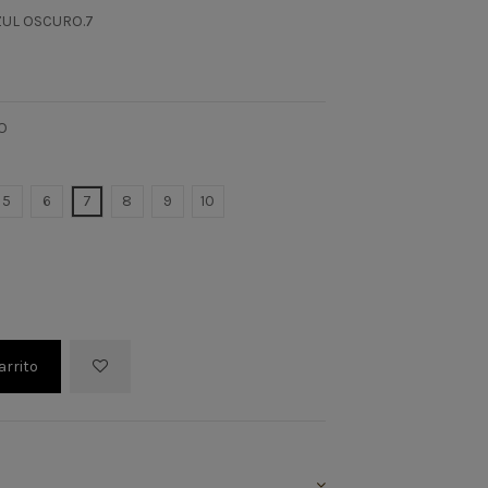
ZUL OSCURO.7
O
5
6
7
8
9
10
arrito