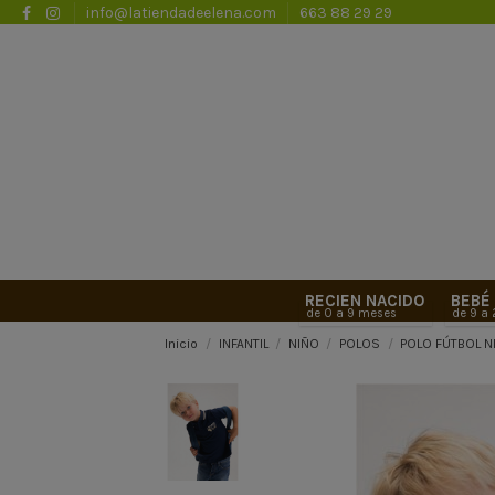
info@latiendadeelena.com
663 88 29 29
RECIEN NACIDO
BEBÉ
de 0 a 9 meses
de 9 a
Inicio
INFANTIL
NIÑO
POLOS
POLO FÚTBOL N