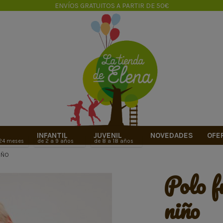
ENVÍOS GRATUITOS A PARTIR DE 50€
INFANTIL
JUVENIL
NOVEDADES
OFE
 24 meses
de 2 a 9 años
de 8 a 18 años
IÑO
polo fútbol
niño