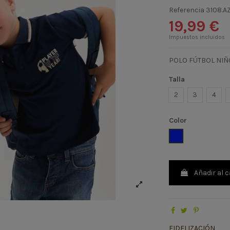
Referencia
3108.A
19,99 €
Impuestos incluidos
POLO FÚTBOL NIÑ
Talla
2
3
4
Color
AZUL OSCURO
Añadir al c
FIDELIZACIÓN