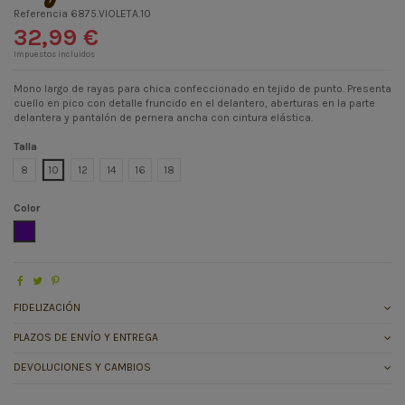
Referencia
6875.VIOLETA.10
32,99 €
Impuestos incluidos
Mono largo de rayas para chica confeccionado en tejido de punto. Presenta
cuello en pico con detalle fruncido en el delantero, aberturas en la parte
delantera y pantalón de pernera ancha con cintura elástica.
Talla
8
10
12
14
16
18
Color
VIOLETA
FIDELIZACIÓN
PLAZOS DE ENVÍO Y ENTREGA
DEVOLUCIONES Y CAMBIOS