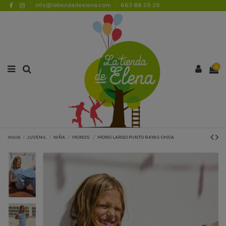
info@latiendadeelena.com
663 88 29 29
ENVÍOS GRATUITOS A PARTIR DE 50€
Lista de favoritos (
0
)
0
Inicio
JUVENIL
NIÑA
MONOS
MONO LARGO PUNTO RAYAS CHICA