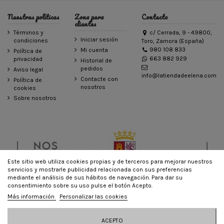
Nuestras políticas
Zona para
Contacto
clientes
Términos y
c/ Cerrada, 9 - 49800,
Iniciar sesión
condiciones
Toro, Zamora (España)
980 108 833
Mi cuenta
Política de
663 882 929
privacidad
Historial de
pedidos
Aviso legal
info@latiendadeelena.com
Contacte con
Política de
nosotros
cookies
Sobre nosotros
Este sitio web utiliza cookies propias y de terceros para mejorar nuestros
servicios y mostrarle publicidad relacionada con sus preferencias
mediante el análisis de sus hábitos de navegación. Para dar su
consentimiento sobre su uso pulse el botón Acepto.
© LA TIENDA DE ELENA - Todos los derechos reservados - Powered by
Más información
Personalizar las cookies
bytefactory
Añadir al carrito
ACEPTO