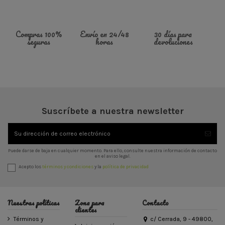
Compras 100%
Envío en 24/48
30 días para
seguras
horas
devoluciones
Suscríbete a nuestra newsletter
Puede darse de baja en cualquier momento. Para ello, consulte nuestra información de contacto
en el aviso legal.
Acepto los
términos y condiciones
y la
política de privacidad
Nuestras políticas
Zona para
Contacto
clientes
Términos y
c/ Cerrada, 9 - 49800,