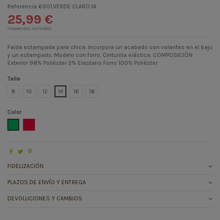
Referencia
6901.VERDE CLARO.14
25,99 €
Impuestos incluidos
Falda estampada para chica. Incorpora un acabado con volantes en el bajo
y un estampado. Modelo con forro. Cinturilla elástica. COMPOSICIÓN
Exterior 98% Poliéster 2% Elastano Forro 100% Poliéster
Talla
8
10
12
14
16
18
Color
VERDE CLARO
ROSA FUCSIA
FIDELIZACIÓN
PLAZOS DE ENVÍO Y ENTREGA
DEVOLUCIONES Y CAMBIOS