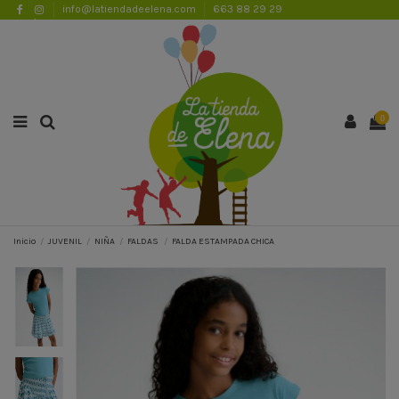
info@latiendadeelena.com
663 88 29 29
ENVÍOS GRATUITOS A PARTIR DE 50€
Lista de favoritos (
0
)
0
Inicio
JUVENIL
NIÑA
FALDAS
FALDA ESTAMPADA CHICA