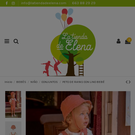
info@latiendadeelena.com
663 88 29 29
ENVÍOS GRATUITOS A PARTIR DE 50€
Lista de favoritos (
0
)
0
Inicio
BEBÉS
NIÑO
CONJUNTOS
PETO DE RAYAS CON LINO BEBÉ