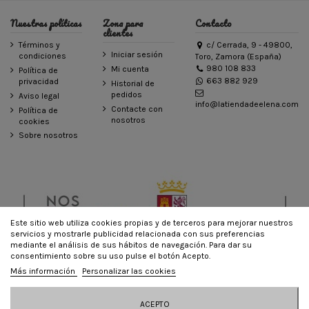
Nuestras políticas
Zona para
Contacto
clientes
Términos y
c/ Cerrada, 9 - 49800,
Iniciar sesión
condiciones
Toro, Zamora (España)
980 108 833
Mi cuenta
Política de
663 882 929
privacidad
Historial de
pedidos
Aviso legal
info@latiendadeelena.com
Contacte con
Política de
nosotros
cookies
Sobre nosotros
Este sitio web utiliza cookies propias y de terceros para mejorar nuestros
servicios y mostrarle publicidad relacionada con sus preferencias
mediante el análisis de sus hábitos de navegación. Para dar su
consentimiento sobre su uso pulse el botón Acepto.
© LA TIENDA DE ELENA - Todos los derechos reservados - Powered by
Más información
Personalizar las cookies
bytefactory
Añadir al carrito
ACEPTO