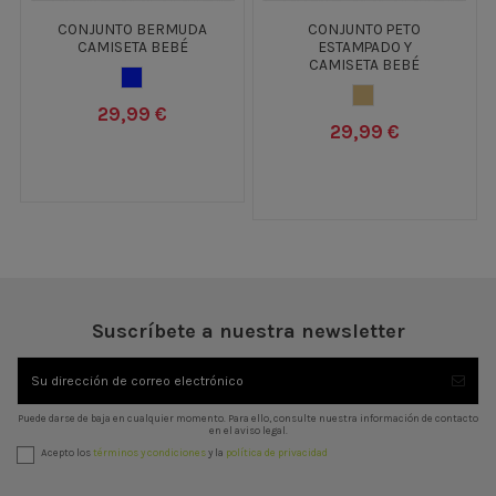
CONJUNTO BERMUDA
CONJUNTO PETO
CAMISETA BEBÉ
ESTAMPADO Y
CAMISETA BEBÉ
AZUL OSCURO
MARRON CLARO
29,99 €
29,99 €
Suscríbete a nuestra newsletter
Puede darse de baja en cualquier momento. Para ello, consulte nuestra información de contacto
en el aviso legal.
Acepto los
términos y condiciones
y la
política de privacidad