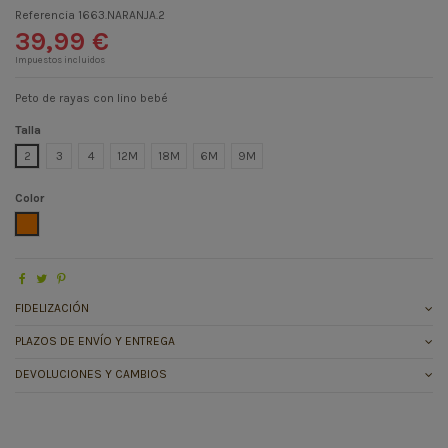
Referencia
1663.NARANJA.2
39,99 €
Impuestos incluidos
Peto de rayas con lino bebé
Talla
2
3
4
12M
18M
6M
9M
Color
NARANJA
FIDELIZACIÓN
PLAZOS DE ENVÍO Y ENTREGA
DEVOLUCIONES Y CAMBIOS