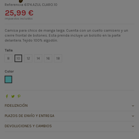
Referencia
6174.AZUL CLARO.10
25,99 €
Impuestos incluidos
Camisa para chico de manga larga. Cuenta con un cuello camisero y un
cierre frontal de botones. Esta prenda incluye un bolsillo en la parte
delantera. Tejido 100% algodón.
Talla
8
10
12
14
16
18
Color
AZUL CLARO
FIDELIZACIÓN
PLAZOS DE ENVÍO Y ENTREGA
DEVOLUCIONES Y CAMBIOS