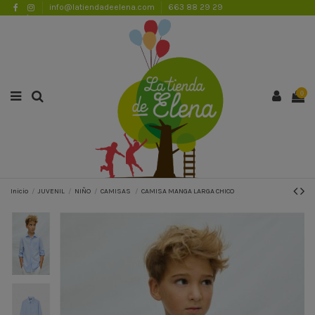
info@latiendadeelena.com
663 88 29 29
ENVÍOS GRATUITOS A PARTIR DE 50€
Lista de favoritos (
0
)
0
Inicio
JUVENIL
NIÑO
CAMISAS
CAMISA MANGA LARGA CHICO