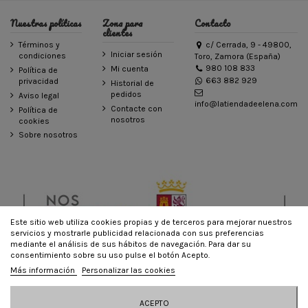
Nuestras políticas
Zona para
Contacto
clientes
Términos y
c/ Cerrada, 9 - 49800,
Iniciar sesión
condiciones
Toro, Zamora (España)
980 108 833
Mi cuenta
Política de
663 882 929
privacidad
Historial de
pedidos
Aviso legal
info@latiendadeelena.com
Contacte con
Política de
nosotros
cookies
Sobre nosotros
Este sitio web utiliza cookies propias y de terceros para mejorar nuestros
servicios y mostrarle publicidad relacionada con sus preferencias
mediante el análisis de sus hábitos de navegación. Para dar su
consentimiento sobre su uso pulse el botón Acepto.
© LA TIENDA DE ELENA - Todos los derechos reservados - Powered by
Más información
Personalizar las cookies
bytefactory
Añadir al carrito
ACEPTO